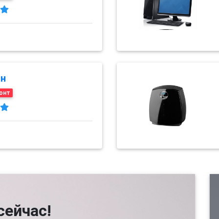
н
онт
сейчас!