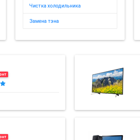
Чистка холодильника
Замена тэна
онт
онт